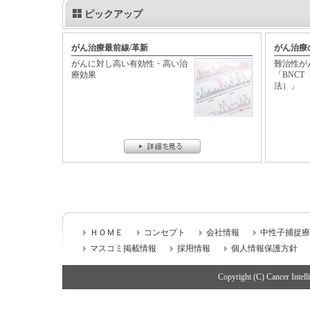
ピックアップ
がん治療最前線/革新
がん治療
がんに対し高い有効性・高い治
難治性が
療効果
「BNC
法）」
ＨＯＭＥ
コンセプト
会社情報
中性子捕捉療
マスコミ掲載情報
採用情報
個人情報保護方針
Copyright (C) Cancer Intell