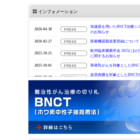
インフォメーション
加速器を用いたBNCT治療
2026-04-30
のお知らせ
2026-02-27
医療機器製造業登録について
欧州臨床腫瘍学会 2025に
2025-10-21
に関するお知らせ
2025-10-01
再発乳がんを対象としたBN
血管肉腫を対象としたBNC
2025-07-28
評価項目を達成
メディア掲載情報 テレビ東
2025-07-09
社との遭遇〜」
2025-04-16
治験参加者募集のお知らせ
2025-02-21
採用情報を更新しました。
2024-12-05
国内第Ⅱ相臨床試験の主要評
2024-09-27
治験参加者募集終了のお知ら