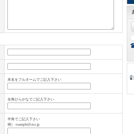
本名をフルネームでご記入下さい
全角ひらがなでご記入下さい
半角でご記入下さい
例） example@cics.jp